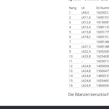
Rang
LK
ID-Num
1
LK6,0
1620021
2
LK11,6
1645151
3
LK12,6
1615009
4
LK13,4
1590110
5
LK15,8
1635177
6
LK18,3
1600151
7
-
1640146
8
LK21,5
1640148
9
LK22,5
1505263
10
LK23,8
1625428
11
-
1635011
12
LK24,8
1405005
13
LK24,8
1500047
14
LK24,8
1485010
15
LK24,8
1635443
16
LK24,9
1460054
Die Bilanzen berücksich