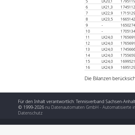
5
LK20,1
179511
6
LK21,3
174511
7
LK22,9
171512
8
LK23,5
166514
9
-
165027
10
-
170513
11
LK24,0
176569
12
LK24,0
176569
13
LK24,0
174566
14
LK24,0
175565
15
LK24,0
169952
16
LK24,9
169512
Die Bilanzen berücksich
Für den Inhalt verantwortlich: Tennisverband Sachsen-Anhalt
© 1999-2026
nu Datenautomaten GmbH - Automatisierte i
Datenschutz