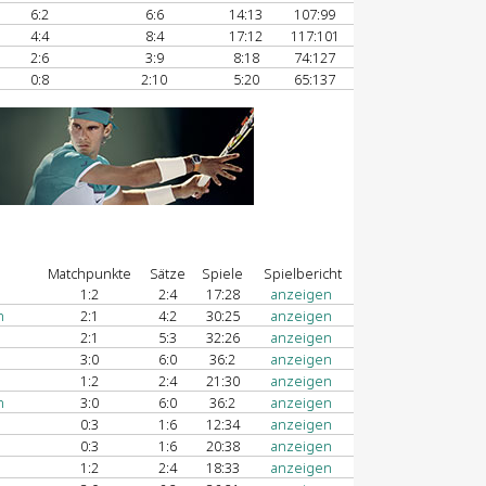
6:2
6:6
14:13
107:99
4:4
8:4
17:12
117:101
2:6
3:9
8:18
74:127
0:8
2:10
5:20
65:137
Matchpunkte
Sätze
Spiele
Spielbericht
1:2
2:4
17:28
anzeigen
n
2:1
4:2
30:25
anzeigen
2:1
5:3
32:26
anzeigen
3:0
6:0
36:2
anzeigen
1:2
2:4
21:30
anzeigen
n
3:0
6:0
36:2
anzeigen
0:3
1:6
12:34
anzeigen
0:3
1:6
20:38
anzeigen
1:2
2:4
18:33
anzeigen