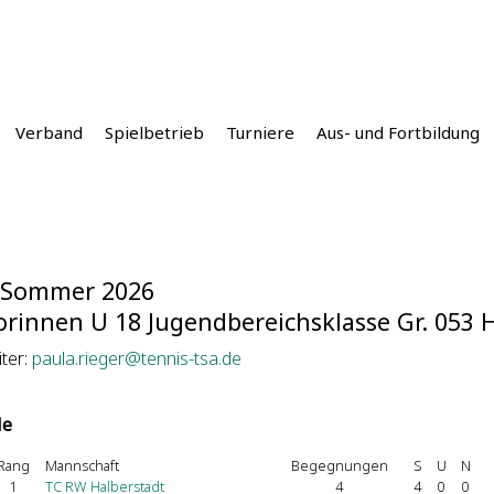
Verband
Spielbetrieb
Turniere
Aus- und Fortbildung
 Sommer 2026
orinnen U 18 Jugendbereichsklasse Gr. 053 
iter:
paula.rieger@tennis-tsa.de
le
Rang
Mannschaft
Begegnungen
S
U
N
1
TC RW Halberstadt
4
4
0
0