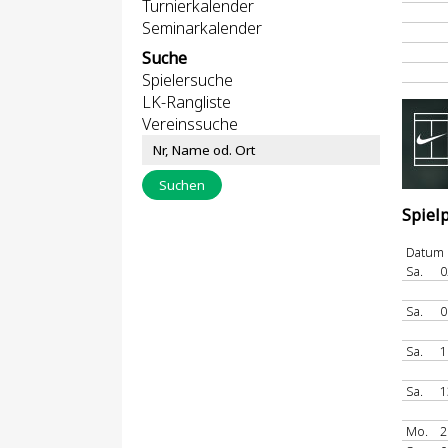
Turnierkalender
Seminarkalender
Suche
Spielersuche
LK-Rangliste
Vereinssuche
Spiel
Datum
Sa.
0
Sa.
0
Sa.
1
Sa.
1
Mo.
2