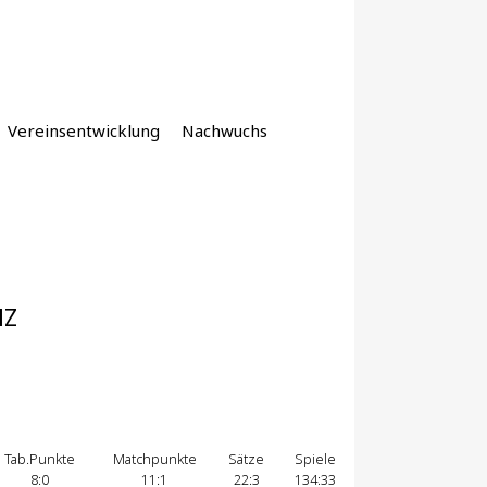
Vereinsentwicklung
Nachwuchs
HZ
Tab.Punkte
Matchpunkte
Sätze
Spiele
8:0
11:1
22:3
134:33