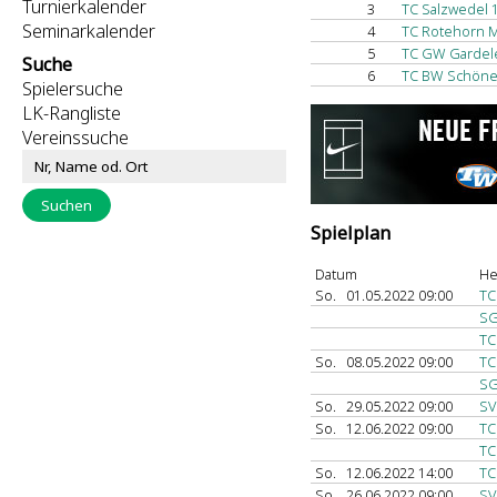
Turnierkalender
3
TC Salzwedel 
Seminarkalender
4
TC Rotehorn M
5
TC GW Garde
Suche
6
TC BW Schöneb
Spielersuche
LK-Rangliste
Vereinssuche
Spielplan
Datum
He
So.
01.05.2022 09:00
TC
SG
TC
So.
08.05.2022 09:00
TC
SG
So.
29.05.2022 09:00
SV
So.
12.06.2022 09:00
TC
TC
So.
12.06.2022 14:00
TC
So.
26.06.2022 09:00
SV