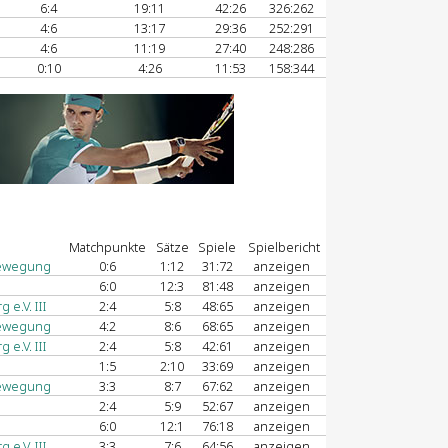
6:4
19:11
42:26
326:262
4:6
13:17
29:36
252:291
4:6
11:19
27:40
248:286
0:10
4:26
11:53
158:344
Matchpunkte
Sätze
Spiele
Spielbericht
bewegung
0:6
1:12
31:72
anzeigen
6:0
12:3
81:48
anzeigen
e.V. III
2:4
5:8
48:65
anzeigen
bewegung
4:2
8:6
68:65
anzeigen
e.V. III
2:4
5:8
42:61
anzeigen
1:5
2:10
33:69
anzeigen
bewegung
3:3
8:7
67:62
anzeigen
2:4
5:9
52:67
anzeigen
6:0
12:1
76:18
anzeigen
e.V. III
3:3
7:6
64:56
anzeigen