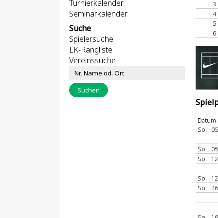
Turnierkalender
3
Seminarkalender
4
5
Suche
6
Spielersuche
LK-Rangliste
Vereinssuche
Spiel
Datum
So.
05
So.
05
So.
12
So.
12
So.
26
So.
16