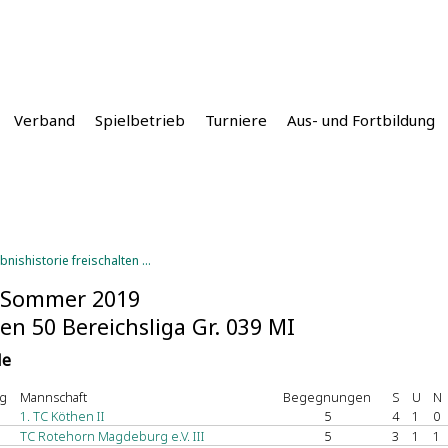
Verband
Spielbetrieb
Turniere
Aus- und Fortbildung
bnishistorie freischalten ...
 Sommer 2019
en 50 Bereichsliga Gr. 039 MI
le
g
Mannschaft
Begegnungen
S
U
N
1. TC Köthen II
5
4
1
0
TC Rotehorn Magdeburg e.V. III
5
3
1
1