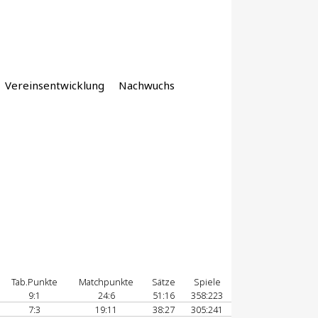
Vereinsentwicklung
Nachwuchs
Tab.Punkte
Matchpunkte
Sätze
Spiele
9:1
24:6
51:16
358:223
7:3
19:11
38:27
305:241