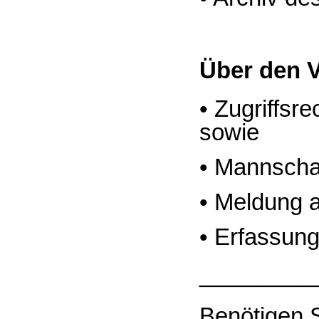
Über den V
• Zugriffsr
sowie
• Mannscha
• Meldung a
• Erfassung
_________
Benötigen S