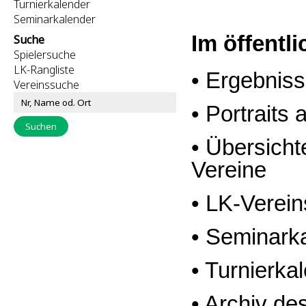
Turnierkalender
Seminarkalender
Im öffentl
Suche
Spielersuche
LK-Rangliste
• Ergebniss
Vereinssuche
• Portraits
• Übersicht
Vereine
• LK-Verein
• Seminark
• Turnierka
• Archiv de